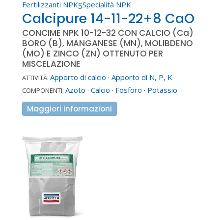
Fertilizzanti NPK
Specialità NPK
5
Calcipure 14-11-22+8 CaO
CONCIME NPK 10-12-32 CON CALCIO (Ca)
BORO (B), MANGANESE (MN), MOLIBDENO
(MO) E ZINCO (ZN) OTTENUTO PER
MISCELAZIONE
Apporto di calcio
·
Apporto di N, P, K
ATTIVITÀ:
Azoto
·
Calcio
·
Fosforo
·
Potassio
COMPONENTI:
Maggiori informazioni