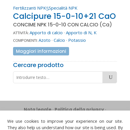
Fertilizzanti NPK
Specialità NPK
5
Calcipure 15-0-10+21 CaO
CONCIME NPK 15-0-10 CON CALCIO (Ca)
Apporto di calcio
·
Apporto di N, K
ATTIVITÀ:
Azoto
·
Calcio
·
Potassio
COMPONENTI:
Maggiori informazioni
Cercare prodotto
Nota legale
·
Politica della privacy
·
Gestione delle cookies
·
Politica di qualità
We use cookies to improve your experience on our site.




They also help us understand how our site is being used. By